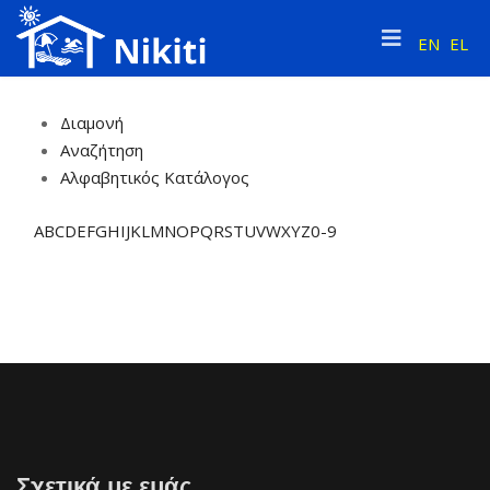
EN
EL
Διαμονή
Αναζήτηση
Αλφαβητικός Κατάλογος
A
B
C
D
E
F
G
H
I
J
K
L
M
N
O
P
Q
R
S
T
U
V
W
X
Y
Z
0-9
Σχετικά με εμάς